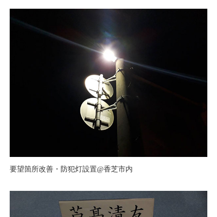
要望箇所改善・防犯灯設置@香芝市内