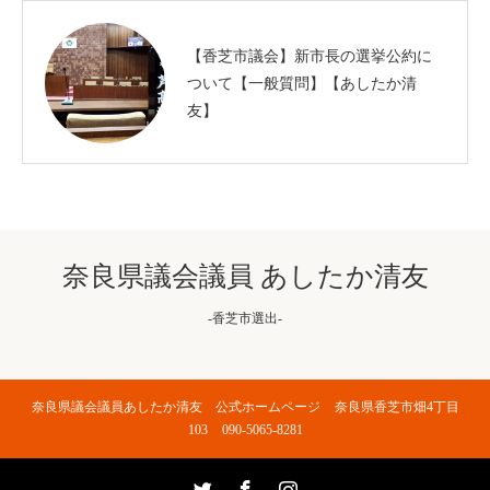
【香芝市議会】新市長の選挙公約に
ついて【一般質問】【あしたか清
友】
奈良県議会議員 あしたか清友
-香芝市選出-
奈良県議会議員あしたか清友 公式ホームページ
奈良県香芝市畑4丁目
103
090-5065-8281
Twitter
Facebook
Instagram