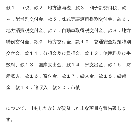
款１．市税、款２．地方譲与税、款３．利子割交付税、款
４．配当割交付金、款５．株式等譲渡所得割交付金、款６．
地方消費税交付金、款７．自動車取得税交付金、款８．地方
特例交付金、款９．地方交付金、款１０．交通安全対策特別
交付金、款１１．分担金及び負担金、款１２．使用料及び手
数料、款１３．国庫支出金、款１４．県支出金、款１５．財
産収入、款１６．寄付金、款１７．繰入金、款１８．繰越
金、款１９．諸収入、款２０．市債
について、【あしたか】が質疑した主な項目を報告致しま
す。