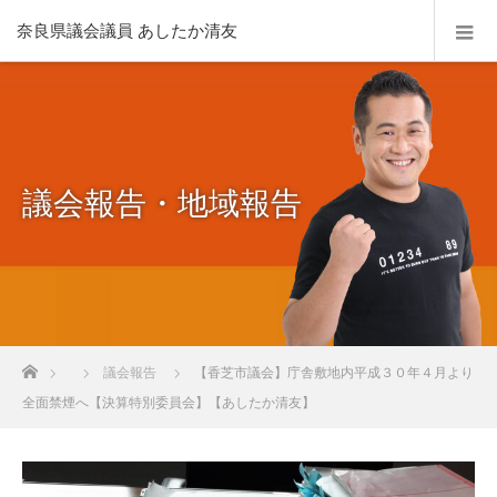
奈良県議会議員 あしたか清友
議会報告・地域報告
ホーム
議会報告
【香芝市議会】庁舎敷地内平成３０年４月より
全面禁煙へ【決算特別委員会】【あしたか清友】