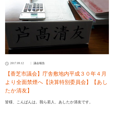
2017.09.12
議会報告
【香芝市議会】庁舎敷地内平成３０年４月
より全面禁煙へ【決算特別委員会】【あし
たか清友】
皆様、こんばんは。我ら若人、あしたか清友です。