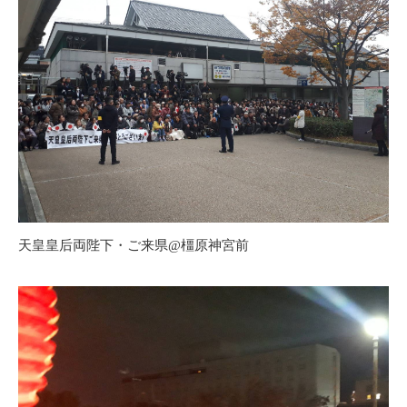
天皇皇后両陛下・ご来県@橿原神宮前