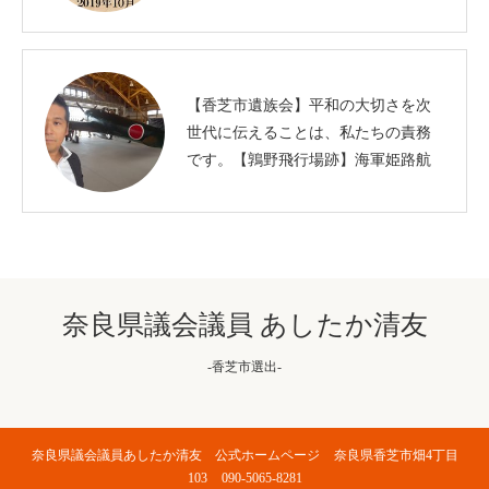
【香芝市遺族会】平和の大切さを次
世代に伝えることは、私たちの責務
です。【鶉野飛行場跡】海軍姫路航
空隊
奈良県議会議員 あしたか清友
-香芝市選出-
奈良県議会議員あしたか清友 公式ホームページ
奈良県香芝市畑4丁目
103
090-5065-8281