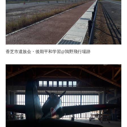
香芝市遺族会・後期平和学習@鶉野飛行場跡