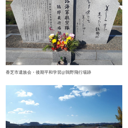
香芝市遺族会・後期平和学習@鶉野飛行場跡