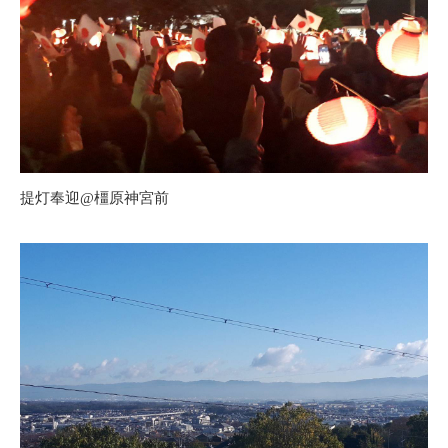
提灯奉迎@橿原神宮前