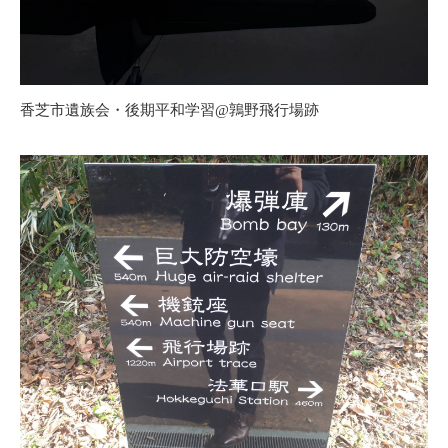
香芝市遺族会・後期平和学習@鶉野飛行場跡