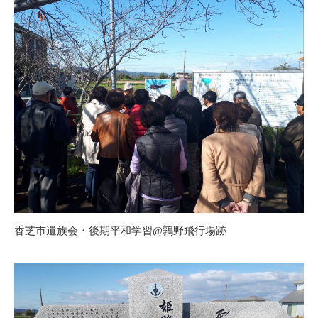
香芝市遺族会・後期平和学習@鶉野飛行場跡