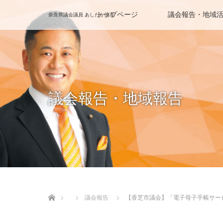
トップページ
議会報告・地域
奈良県議会議員 あしたか清友
議会報告・地域報告
ホーム
議会報告
【香芝市議会】「電子母子手帳サー