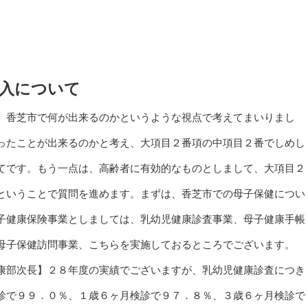
入について
、香芝市で何が出来るのかというような視点で考えてまいりまし
ったことが出来るのかと考え、大項目２番項の中項目２番でしめし
てです。もう一点は、高齢者に有効的なものとしまして、大項目２
ということで質問を進めます。まずは、香芝市での母子保健につい
子健康保険事業としましては、乳幼児健康診査事業、母子健康手帳
母子保健訪問事業、こちらを実施しておるところでございます。
康部次長】２８年度の実績でございますが、乳幼児健康診査につき
診で９９．０％、１歳６ヶ月検診で９７．８％、３歳６ヶ月検診で