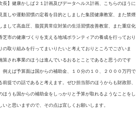
次長】健康かしば２１計画及びデータヘルス計画、こちらのほうに
見直しや運動習慣の定着を目的としました集団健康教室、また禁煙
しまして高血圧、脂質異常症対策の生活習慣改善教室、また重症化
香芝市の健康づくりを支える地域ボランティアの養成を行っており
りの取り組みを行ってまいりたいと考えておりところでございま
施策され事業のほうは進んでいるおるとことであると思うのです
、例えば予算面は国からの補助金、１０分の１０、２０００万円で
る前提での話であると考えます。ぜひ担当部のほうからも財政部、
のほうも国からの補助金をしっかりと予算が取れるようなことをし
しいと思いますので、その点は宜しくお願いします。