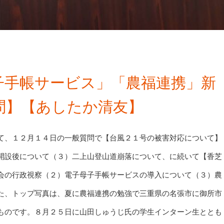
子手帳サービス」「農福連携」新
問】【あしたか清友】
て、１２月１４日の一般質問で【台風２１号の被害対応について】
開設後について（３）二上山登山道崩落について、に続いて【香芝
会の行政視察（２）電子母子手帳サービスの導入について（３）農
た、トップ写真は、夏に農福連携の勉強で三重県の名張市に御所市
ものです。８月２５日に山田しゅうじ氏の学生インターン生ととも