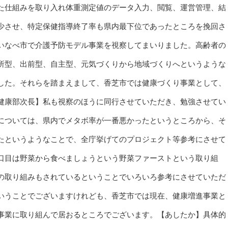
た仕組みを取り入れ体重測定値のデータ入力、閲覧、運営管理、結
少させ、特定保健指導終了率も県内最下位であったところを挽回さ
いなべ市で介護予防モデル事業を視察してまいりました。高齢者の
所型、出前型、自主型、元気づくりから地域づくりへというような
した。それらを踏まえまして、香芝市では健康づくり事業として、
健康部次長】私も視察のほうに同行させていただき、勉強させてい
については、県内でメタボ率が一番悪かったというところから、そ
たというようなことで、全庁挙げてのプロジェクト等参考にさせて
口目は野菜から食べましょうという野菜ファーストという取り組
の取り組みもされているということでいろいろ参考にさせていただ
いうことでございますけれども、香芝市では現在、健康増進事業と
事業に取り組んで居おるところでございます。【あしたか】具体的