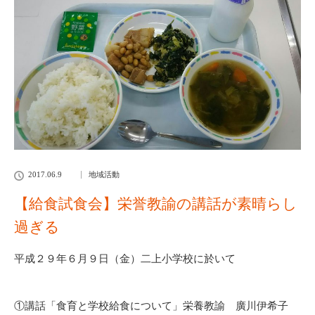
2017.06.9
地域活動
【給食試食会】栄誉教諭の講話が素晴らし
過ぎる
平成２９年６月９日（金）二上小学校に於いて
①講話「食育と学校給食について」栄養教諭 廣川伊希子