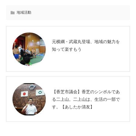
地域活動
元横綱・武蔵丸登場、地域の魅力を
知って楽すもう
【香芝市議会】香芝のシンボルであ
る二上山。二上山は、生活の一部で
す。【あしたか清友】