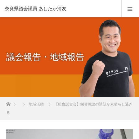
奈良県議会議員 あしたか清友
議会報告・地域報告
ホーム
地域活動
【給食試食会】栄誉教諭の講話が素晴らし過ぎ
る