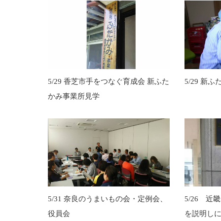
5/29 香芝市手をつなぐ育成会 新ふた
5/29 新
かみ事業所見学
5/31 奈良のうまいもの会・定例会、
5/26 
役員会
を説明し