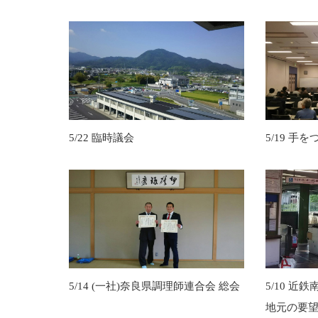
5/22 臨時議会
5/19 手
5/14 (一社)奈良県調理師連合会 総会
5/10 近
地元の要