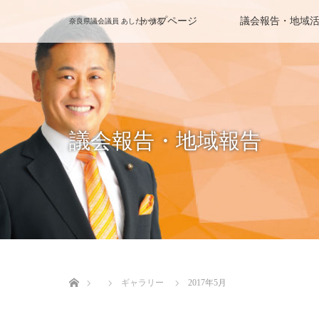
トップページ
議会報告・地域
奈良県議会議員 あしたか清友
議会報告・地域報告
ホーム
ギャラリー
2017年5月