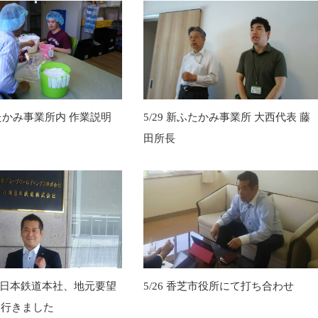
ふたかみ事業所内 作業説明
5/29 新ふたかみ事業所 大西代表 藤
田所長
近畿日本鉄道本社、地元要望
5/26 香芝市役所にて打ち合わせ
に行きました