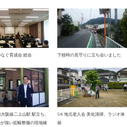
をつなぐ育成会 総会
下校時の見守りに立ち会いました
鉄南大阪線二上山駅 駅立ち、
5/6 地元老人会 美化清掃、ラジオ体
望が強い拡幅整備の現地確
操