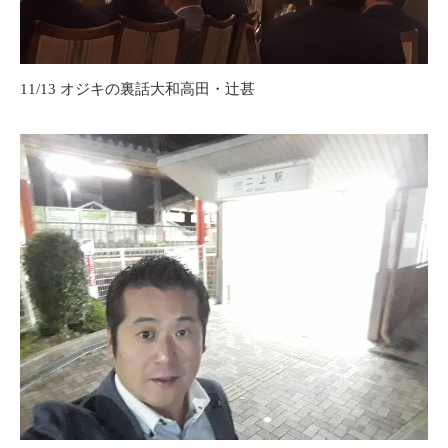
11/13 オジキの裏話大和高田・辻甚