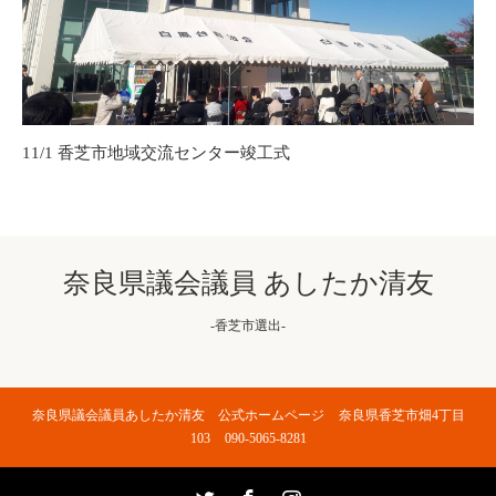
11/1 香芝市地域交流センター竣工式
奈良県議会議員 あしたか清友
-香芝市選出-
奈良県議会議員あしたか清友 公式ホームページ
奈良県香芝市畑4丁目
103
090-5065-8281
Twitter
Facebook
Instagram