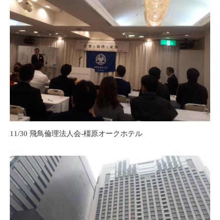
11/30 飛鳥倫理法人会-橿原オークホテル