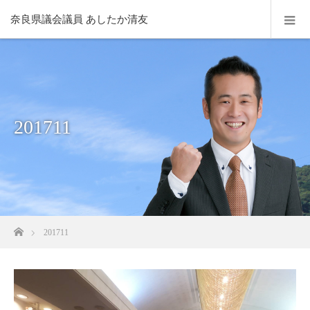
奈良県議会議員 あしたか清友
201711
ホーム
201711