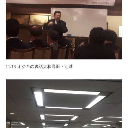
11/13 オジキの裏話大和高田・辻甚